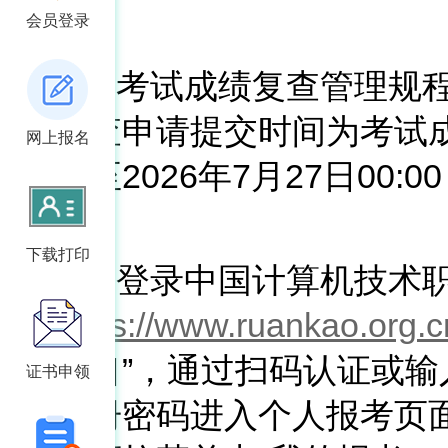
查：
会员登录
1.根据考试成绩复查管理规
绩复查申请提交时间为考试
网上报名
日起至2026年7月27日00:
受理。
下载打印
2.考生登录中国计算机技术
站
https://www.ruankao.org.c
考入口”，通过扫码认证或输
证书申领
和注册密码进入个人报考页