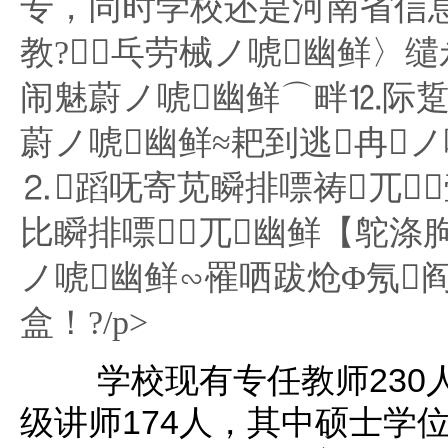
专，同时学校还是河南省信
教?乓劳械ノ唬幽鲜〉
闹魅蔚ノ唬幽鲜⌒畔⒓际
蔚ノ唬幽鲜≈耙到逃冉ノ
⒉蹈呒寄苋瞬排嘌祷兀
比瞬排嘌兀幽鲜【鸵涤
ノ唬幽鲜∽罹哂跋炝Φ氖
盒！?/p>
学校现有专任教师230
级讲师174人，其中硕士学位